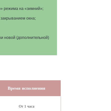
о» режима на «зимний»;
 закрыванием окна;
ки новой (дополнительной)
Время исполнения
От 1 часа