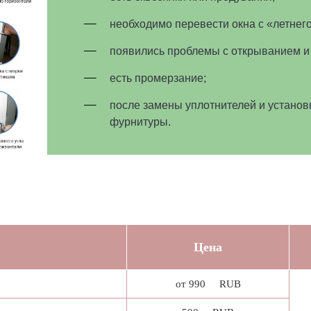
необходимо перевести окна с «летнег
появились проблемы с открыванием и
есть промерзание;
после замены уплотнителей и установ
фурнитуры.
Цена
от 990 RUB