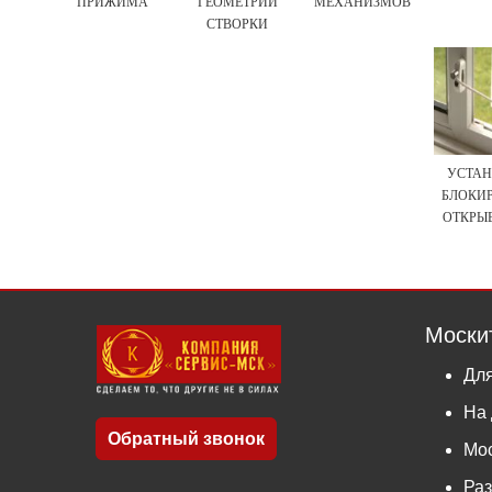
ПРИЖИМА
ГЕОМЕТРИИ
МЕХАНИЗМОВ
СТВОРКИ
УСТА
БЛОКИР
ОТКРЫ
Моски
Для
На 
Обратный звонок
Мос
Ра