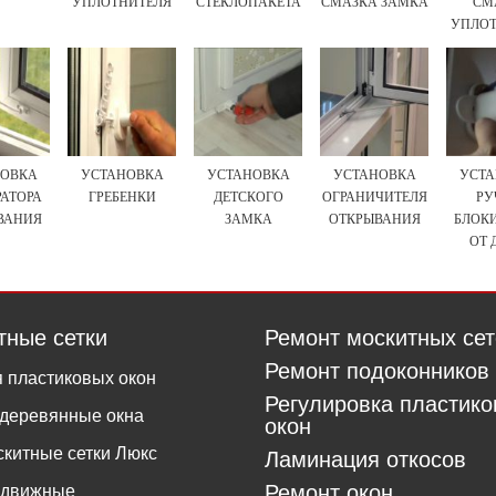
УПЛОТНИТЕЛЯ
СТЕКЛОПАКЕТА
СМАЗКА ЗАМКА
СМ
УПЛОТ
НОВКА
УСТАНОВКА
УСТАНОВКА
УСТАНОВКА
УСТА
АТОРА
ГРЕБЕНКИ
ДЕТСКОГО
ОГРАНИЧИТЕЛЯ
РУ
ВАНИЯ
ЗАМКА
ОТКРЫВАНИЯ
БЛОК
ОТ 
тные сетки
Ремонт москитных сет
Ремонт подоконников
 пластиковых окон
Регулировка пластик
деревянные окна
окон
китные сетки Люкс
Ламинация откосов
Ремонт окон
здвижные