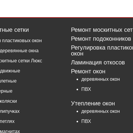
тные сетки
Ремонт москитных сет
Ремонт подоконников
 пластиковых окон
Регулировка пластик
деревянные окна
окон
китные сетки Люкс
Ламинация откосов
Ремонт окон
здвижные
деревянных окон
ллетные
ПВХ
ерные
коляски
Утепление окон
липучках
деревянных окон
петлях
ПВХ
магнитах