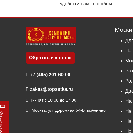
удобным вам способом.
Моски
Для
На 
Обратный звонок
Мос
Ра
+7 (495) 201-60-00
Ро
zakaz@topsetka.ru
Дв
Пн-Пят с 10:00 до 17:00
На 
г.Москва, ул. Дорожная 54-Б, м.Аннино
На 
тавить сообщение
На 
На 