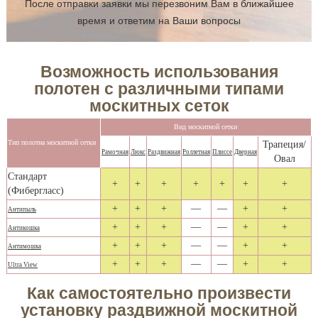
После отправки заявки мы перезвоним Вам в ближайшее
время и ответим на Ваши вопросы
Возможность использования
полотен с различными типами
москитных сеток
Вид москитной сетки
Тип полотна москитной сетки
Трапеция/
Рамочная
Люкс
Раздвижная
Роллетная
Плиссе
Дверная
Овал
Стандарт
+
+
+
+
+
+
+
(Фибергласс)
+
+
+
—
—
+
+
Антипыль
+
+
+
—
—
+
+
Антикошка
+
+
+
—
—
+
+
Антимошка
+
+
+
—
—
+
+
Ultra View
Как самостоятельно произвести
установку раздвижной москитной