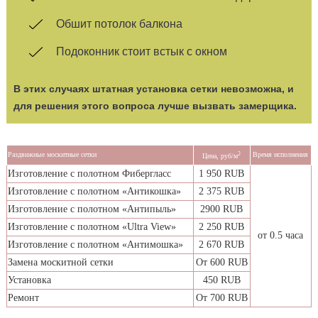
Обшит потолок балкона
Подоконник стоит встык с окном
В этих случаях штатная установка сетки невозможна, и
для решения этого вопроса лучше вызвать замерщика.
Раздвижные москитные сетки
2
Время исполнения
Цена, руб/м
Изготовление с полотном Фибергласс
1 950
RUB
Изготовление с полотном «Антикошка»
2 375 RUB
Изготовление с полотном «Антипыль»
2900 RUB
Изготовление с полотном «Ultra View»
2 250 RUB
от 0.5 часа
Изготовление с полотном «Антимошка»
2 670 RUB
Замена москитной сетки
От 600 RUB
Установка
450 RUB
Ремонт
От 700 RUB